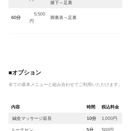
膝下～足裏
5,500
60分
脚裏表～足裏
円
■オプション
全ての基本メニューと組み合わせでご利用いただけます。
内容
時間
税込料金
鍼灸マッサージ延長
10分
1,000円
トークセン
5分
500円