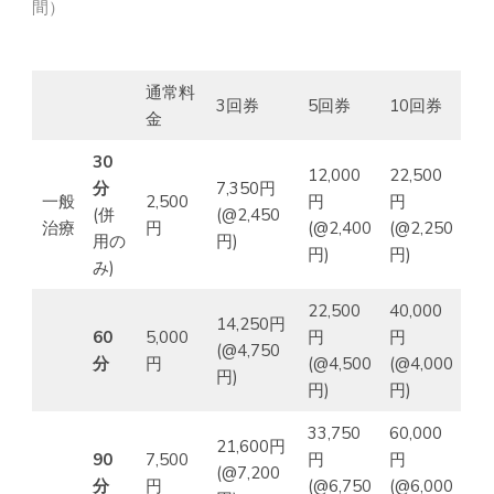
間）
通常料
3回券
5回券
10回券
金
30
12,000
22,500
分
7,350円
一般
2,500
円
円
(併
(@2,450
治療
円
(@2,400
(@2,250
用の
円)
円)
円)
み)
22,500
40,000
14,250円
60
5,000
円
円
(@4,750
分
円
(@4,500
(@4,000
円)
円)
円)
33,750
60,000
21,600円
90
7,500
円
円
(@7,200
分
円
(@6,750
(@6,000