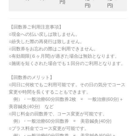
円)
円)
円)
【回数券ご利用注意事項】
○現金への払い戻しは致しません。
○紛失した際の再発行は致しません。
○回数券をお忘れの際はご利用できません。
○有効期限(６ヶ月間)が過ぎた場合は無効となります。
○施術を短くされた場合でも１回分のご利用となります。
【回数券のメリット】
○同日に何枚でもご利用可能です。その日の気分でコース
変更や時間を長くすることもできます。
例）・一般治療60分回数券2枚 ⇨ 一般治療(60分)＋
美容鍼灸(40分) など
○同じ料金の回数券で、コース変更が可能です。
例）・一般治療60分回数券 ⇨ 美容鍼灸(40分)
○プラス料金でコース変更が可能です。
例）・一般治療60分回数券 ⇨ 美容鍼灸(60分)＋