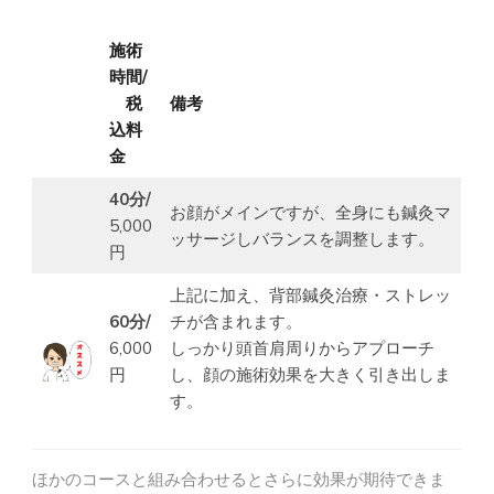
施術
時間/
税
備考
込料
金
40分/
お顔がメインですが、全身にも鍼灸マ
5,000
ッサージしバランスを調整します。
円
上記に加え、背部鍼灸治療・ストレッ
60分/
チが含まれます。
6,000
しっかり頭首肩周りからアプローチ
円
し、顔の施術効果を大きく引き出しま
す。
ほかのコースと組み合わせるとさらに効果が期待できま