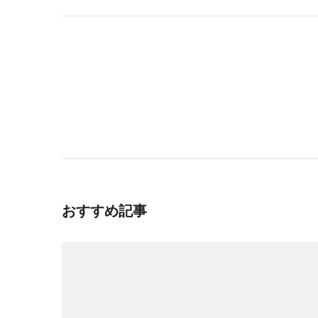
投
稿
ナ
ビ
ゲ
ー
おすすめ記事
シ
ョ
ン